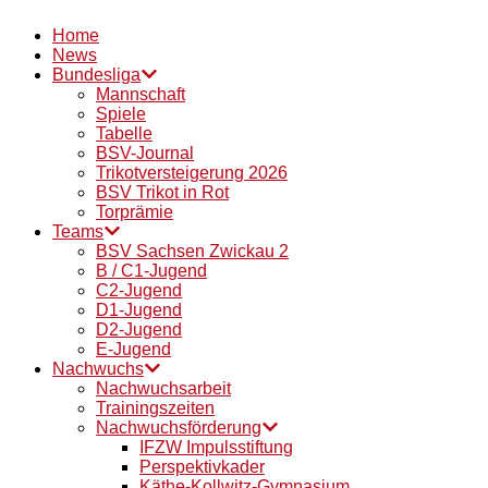
Home
News
Bundesliga
Mannschaft
Spiele
Tabelle
BSV-Journal
Trikotversteigerung 2026
BSV Trikot in Rot
Torprämie
Teams
BSV Sachsen Zwickau 2
B / C1-Jugend
C2-Jugend
D1-Jugend
D2-Jugend
E-Jugend
Nachwuchs
Nachwuchsarbeit
Trainingszeiten
Nachwuchsförderung
IFZW Impulsstiftung
Perspektivkader
Käthe-Kollwitz-Gymnasium