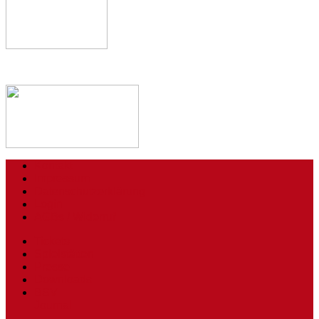
Kontakt
Impressum
Datenschutzerklärung
Login
AGBs / Widerruf
Tickets
Spielstätten
Presse
Downloads
BSV
Journal