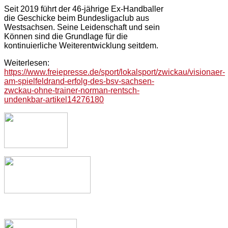
Seit 2019 führt der 46-jährige Ex-Handballer
die Geschicke beim Bundesligaclub aus
Westsachsen. Seine Leidenschaft und sein
Können sind die Grundlage für die
kontinuierliche Weiterentwicklung seitdem.
Weiterlesen:
https://www.freiepresse.de/sport/lokalsport/zwickau/visionaer-
am-spielfeldrand-erfolg-des-bsv-sachsen-
zwckau-ohne-trainer-norman-rentsch-
undenkbar-artikel14276180