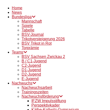
Home
News
Bundesliga
Mannschaft
Spiele
Tabelle
BSV-Journal
Trikotversteigerung 2026
BSV Trikot in Rot
Torprämie
Teams
BSV Sachsen Zwickau 2
B / C1-Jugend
C2-Jugend
D1-Jugend
D2-Jugend
E-Jugend
Nachwuchs
Nachwuchsarbeit
Trainingszeiten
Nachwuchsförderung
IFZW Impulsstiftung
Perspektivkader
Käthe-Kollwitz-Gymnasium