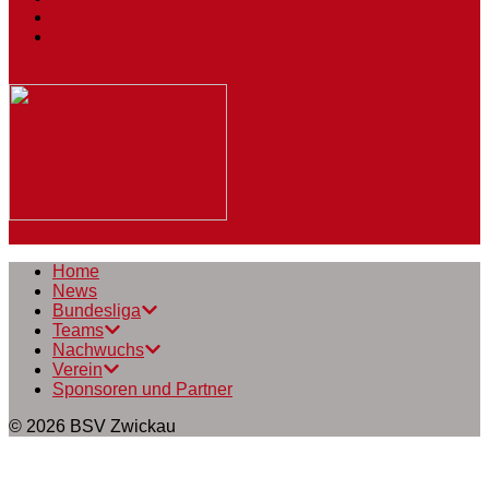
Downloads
BSV
Journal
Home
News
Bundesliga
Teams
Nachwuchs
Verein
Sponsoren und Partner
© 2026
BSV Zwickau