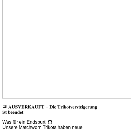
🏁 𝐀𝐔𝐒𝐕𝐄𝐑𝐊𝐀𝐔𝐅𝐓 – 𝐃𝐢𝐞 𝐓𝐫𝐢𝐤𝐨𝐭𝐯𝐞𝐫𝐬𝐭𝐞𝐢𝐠𝐞𝐫𝐮𝐧𝐠
𝐢𝐬𝐭 𝐛𝐞𝐞𝐧𝐝𝐞𝐭!
Was für ein Endspurt! 💥
Unsere Matchworn Trikots haben neue