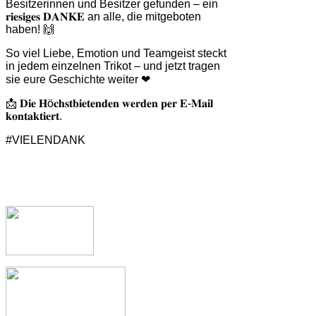
Besitzerinnen und Besitzer gefunden – ein
𝐫𝐢𝐞𝐬𝐢𝐠𝐞𝐬 𝐃𝐀𝐍𝐊𝐄 an alle, die mitgeboten
haben! 🙌
So viel Liebe, Emotion und Teamgeist steckt
in jedem einzelnen Trikot – und jetzt tragen
sie eure Geschichte weiter ❤
📩 𝐃𝐢𝐞 𝐇ö𝐜𝐡𝐬𝐭𝐛𝐢𝐞𝐭𝐞𝐧𝐝𝐞𝐧 𝐰𝐞𝐫𝐝𝐞𝐧 𝐩𝐞𝐫 𝐄-𝐌𝐚𝐢𝐥
𝐤𝐨𝐧𝐭𝐚𝐤𝐭𝐢𝐞𝐫𝐭.
#VIELENDANK