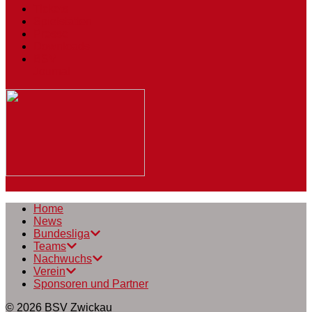
Tickets
Spielstätten
Presse
Downloads
BSV
Journal
Home
News
Bundesliga
Teams
Nachwuchs
Verein
Sponsoren und Partner
© 2026
BSV Zwickau