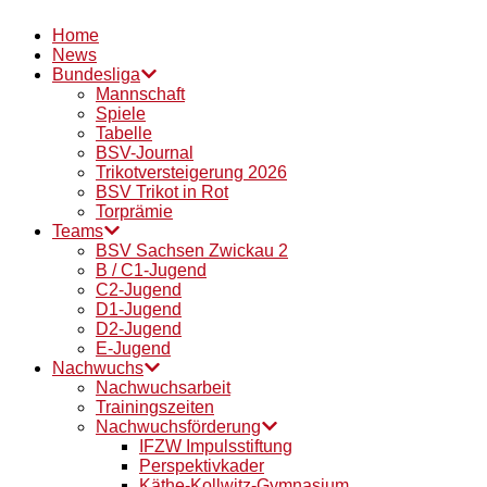
Home
News
Bundesliga
Mannschaft
Spiele
Tabelle
BSV-Journal
Trikotversteigerung 2026
BSV Trikot in Rot
Torprämie
Teams
BSV Sachsen Zwickau 2
B / C1-Jugend
C2-Jugend
D1-Jugend
D2-Jugend
E-Jugend
Nachwuchs
Nachwuchsarbeit
Trainingszeiten
Nachwuchsförderung
IFZW Impulsstiftung
Perspektivkader
Käthe-Kollwitz-Gymnasium